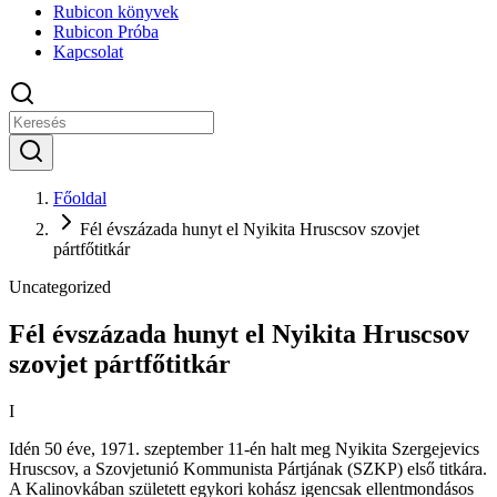
Rubicon könyvek
Rubicon Próba
Kapcsolat
Főoldal
Fél évszázada hunyt el Nyikita Hruscsov szovjet
pártfőtitkár
Uncategorized
Fél évszázada hunyt el Nyikita Hruscsov
szovjet pártfőtitkár
I
I
dén 50 éve, 1971. szeptember 11-én halt meg Nyikita Szergejevics
Hruscsov, a Szovjetunió Kommunista Pártjának (SZKP) első titkára.
A Kalinovkában született egykori kohász igencsak ellentmondásos