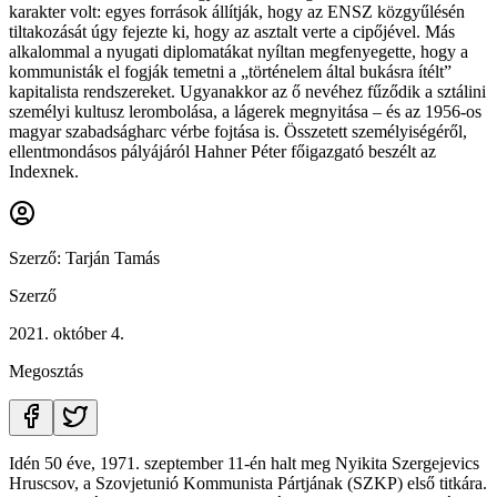
karakter volt: egyes források állítják, hogy az ENSZ közgyűlésén
tiltakozását úgy fejezte ki, hogy az asztalt verte a cipőjével. Más
alkalommal a nyugati diplomatákat nyíltan megfenyegette, hogy a
kommunisták el fogják temetni a „történelem által bukásra ítélt”
kapitalista rendszereket. Ugyanakkor az ő nevéhez fűződik a sztálini
személyi kultusz lerombolása, a lágerek megnyitása – és az 1956-os
magyar szabadságharc vérbe fojtása is. Összetett személyiségéről,
ellentmondásos pályájáról Hahner Péter főigazgató beszélt az
Indexnek.
Szerző:
Tarján Tamás
Szerző
2021. október 4.
Megosztás
Idén 50 éve, 1971. szeptember 11-én halt meg Nyikita Szergejevics
Hruscsov, a Szovjetunió Kommunista Pártjának (SZKP) első titkára.