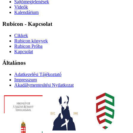
Sajtómegjelenések
Videók
Kalendárium
Rubicon - Kapcsolat
Cikkek
Rubicon könyvek
Rubicon Próba
Kapcsolat
Általános
Adatkezelési Tájékoztató
Impresszum
Akadálymentesítési Nyilatkozat