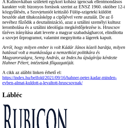
A Kalinovkában született egykori kohász igencsak ellentmondásos
karakter volt: bizonyos források szerint az ENSZ 1960. október 12-i
közgyűlésén, a Szovjetuniót kritizáló Fülöp-szigeteki küldött
beszéde alatt tiltakozásképp a cipőjével verte asztalát. De az ő
nevéhez fűződik a desztalinizáció, azaz a sztálini személyi kultusz
lerombolása és a sztálini ideológia megkérdőjelezése is. Hruscsov
tízéves irányítása alatt leverte a magyar szabadságharcot, elindította
a szovjet űrprogramot, valamint megnyitotta a lágerek kapuit.
Arról, hogy milyen ember is volt Kádár János közeli barátja, milyen
hatással volt a munkássága a nemzetközi politikára és
Magyarországra, Sereg András, az Index.hu újságírója kérdezte
Hahner Pétert, intézetünk főigazgatóját.
A cikk az alábbi linken érhető el:
https://index.hu/belfold/2021/09/16/hahner-peter-kadar-minden-
evben-almat-kuldott-a-levaltott-hruscsovnak/
Lábléc