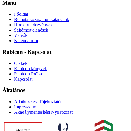
Menü
Főoldal
Bemutatkozás, munkatársaink
Hírek, rendezvények
Sajtómegjelenések
Videók
Kalendárium
Rubicon - Kapcsolat
Cikkek
Rubicon könyvek
Rubicon Próba
Kapcsolat
Általános
Adatkezelési Tájékoztató
Impresszum
Akadálymentesítési Nyilatkozat