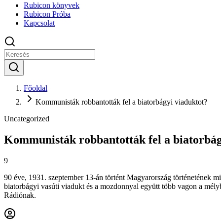
Rubicon könyvek
Rubicon Próba
Kapcsolat
Főoldal
Kommunisták robbantották fel a biatorbágyi viaduktot?
Uncategorized
Kommunisták robbantották fel a biatorbág
9
9
0 éve, 1931. szeptember 13-án történt Magyarország történetének min
biatorbágyi vasúti viadukt és a mozdonnyal együtt több vagon a mély
Rádiónak.