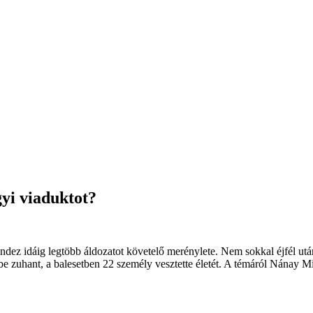
yi viaduktot?
dez idáig legtöbb áldozatot követelő merénylete. Nem sokkal éjfél után
be zuhant, a balesetben 22 személy vesztette életét. A témáról Nánay 