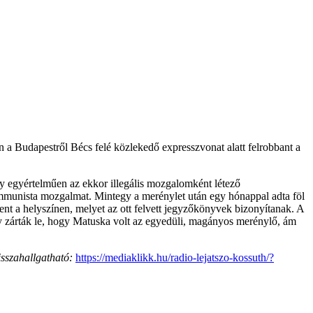
 a Budapestről Bécs felé közlekedő expresszvonat alatt felrobbant a
mely egyértelműen az ekkor illegális mozgalomként létező
 kommunista mozgalmat. Mintegy a merénylet után egy hónappal adta föl
ent a helyszínen, melyet az ott felvett jegyzőkönyvek bizonyítanak. A
gy zárták le, hogy Matuska volt az egyedüli, magányos merénylő, ám
sszahallgatható:
https://mediaklikk.hu/radio-lejatszo-kossuth/?