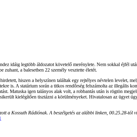
dez idáig legtöbb áldozatot követelő merénylete. Nem sokkal éjfél után
 zuhant, a balesetben 22 személy vesztette életét.
irdetett, hiszen a helyszínen találtak egy rejtélyes névtelen levelet, 
tekre is. A statárium során a titkos rendőrség felszámolta az illegális
ást. Matuska igen talányos alak volt, a robbantás után is rögtön megjel
ikerült kielégítően tisztázni a körülményeket. Hivatalosan az ügyet ú
t a Kossuth Rádiónak. A beszélgetés az alábbi linken, 00.25.28-tól vi
1