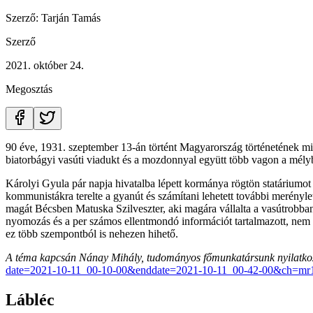
Szerző:
Tarján Tamás
Szerző
2021. október 24.
Megosztás
90 éve, 1931. szeptember 13-án történt Magyarország történetének min
biatorbágyi vasúti viadukt és a mozdonnyal együtt több vagon a mélybe
Károlyi Gyula pár napja hivatalba lépett kormánya rögtön statáriumot h
kommunistákra terelte a gyanút és számítani lehetett további merényle
magát Bécsben Matuska Szilveszter, aki magára vállalta a vasútrobbant
nyomozás és a per számos ellentmondó információt tartalmazott, nem s
ez több szempontból is nehezen hihető.
A téma kapcsán Nánay Mihály, tudományos főmunkatársunk nyilatkozot
date=2021-10-11_00-10-00&enddate=2021-10-11_00-42-00&ch=mr
Lábléc