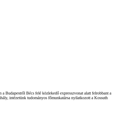
 a Budapestről Bécs felé közlekedő expresszvonat alatt felrobbant a
Mihály, intézetünk tudományos főmunkatársa nyilatkozott a Kossuth