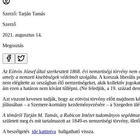
Szerző:
Tarján Tamás
Szerző
2021. augusztus 14.
Megosztás
Az Eötvös József által szerkesztett 1868. évi nemzetiségi törvény nem
amely a nemzeti kisebbségek védelmét szolgálta.
A korszak liberális p
nem elégítette az országban élő nemzetiségeket, akik kollektív jogokat
ám ezen a határon nem kívánt túllépni. (Ne feledjük, a 19. század de
Azt viszont kevesen tudják, hogy az eötvösi törvény előtt majdnem k
júliusában – a Szemere-kormány kezdeményezésére – a Szegeden ülésez
A témáról Tarján M. Tamás, a Rubicon Intézet tudományos segédmun
született meg és mit tartalmazott az 1849-es nemzetiségi törvény, ille
A beszélgetés
ide kattintva
hallgatható vissza.