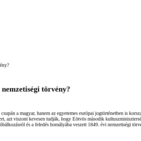
vény?
 nemzetiségi törvény?
m csupán a magyar, hanem az egyetemes európai jogtörténetben is korszak
rt, azt viszont kevesen tudják, hogy Eötvös második kultuszminisztersé
óbálkozásról és a feledés homályába veszett 1849. évi nemzetiségi tör