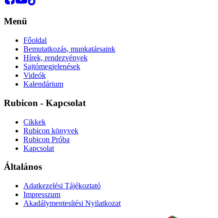
Menü
Főoldal
Bemutatkozás, munkatársaink
Hírek, rendezvények
Sajtómegjelenések
Videók
Kalendárium
Rubicon - Kapcsolat
Cikkek
Rubicon könyvek
Rubicon Próba
Kapcsolat
Általános
Adatkezelési Tájékoztató
Impresszum
Akadálymentesítési Nyilatkozat