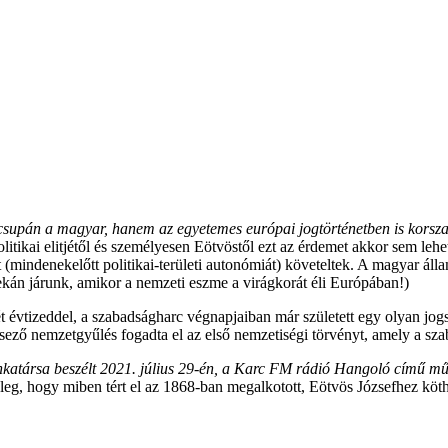
 csupán a magyar, hanem az egyetemes európai jogtörténetben is korszako
olitikai elitjétől és személyesen Eötvöstől ezt az érdemet akkor sem lehe
 (mindenekelőtt politikai-területi autonómiát) követeltek. A magyar álla
rekán járunk, amikor a nemzeti eszme a virágkorát éli Európában!)
ét évtizeddel, a szabadságharc végnapjaiban már született egy olyan j
ő nemzetgyűlés fogadta el az első nemzetiségi törvényt, amely a szaba
katársa beszélt 2021. július 29-én, a Karc FM rádió Hangoló című m
tőleg, hogy miben tért el az 1868-ban megalkotott, Eötvös Józsefhez köth