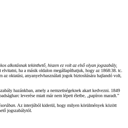
s alkotásnak tekinthető, hiszen ez volt az első olyan jogszabály,
t elvitatni, ha a másik oldalon megállapíthatjuk, hogy az 1868:38. tc.
m az oktatási, anyanyelvhasználati jogok biztosítására hajlandó volt,
ogszabály hazánkban, amely a nemzetiségeknek akart kedvezni. 1849
dságharc leverése miatt már nem lépett életbe, „papíron maradt.”
űsorában.
Az interjúból kiderül, hogy milyen körülmények között
ető jogszabálytól.