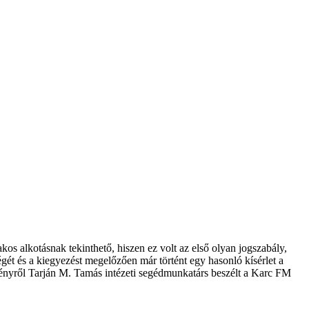
os alkotásnak tekinthető, hiszen ez volt az első olyan jogszabály,
gét és a kiegyezést megelőzően már történt egy hasonló kísérlet a
vényről Tarján M. Tamás intézeti segédmunkatárs beszélt a Karc FM